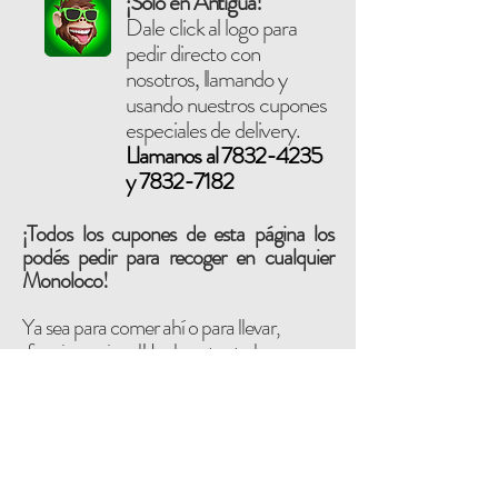
¡Solo en Antigua!
Dale click al logo para
pedir directo con
nosotros, llamando y
usando nuestros cupones
especiales de delivery.
Llamanos al
7832-4235
y
7832-7182
​¡
Todos los cupones de esta página los
podés pedir para recoger en cualquier
Monoloco!
Ya sea para comer ahí o para llevar,
¡funcionan igual! Incluye tanto las promos
normales como las de delivery.
REGRESAR