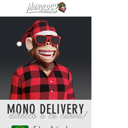
MONO DELIVERY
directo a tu cueva!